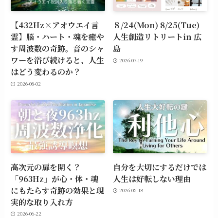
【432Hz×アオウエイ言
８/24(Mon) 8/25(Tue)
霊】脳・ハート・魂を癒や
人生創造リトリートin 広
す周波数の奇跡。音のシャ
島
ワーを浴び続けると、人生
2026-07-19
はどう変わるのか？
2026-08-02
高次元の扉を開く？
自分を大切にするだけでは
「963Hz」が心・体・魂
人生は好転しない理由
にもたらす奇跡の効果と現
2026-05-18
実的な取り入れ方
2026-06-22