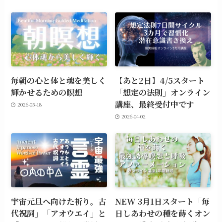
毎朝の心と体と魂を美しく
【あと2日】4/5スタート
輝かせるための瞑想
「想定の法則」オンライン
講座、最終受付中です
2026-05-18
2026-04-02
宇宙元旦へ向けた祈り。古
NEW 3月1日スタート「毎
代祝詞」「アオウエイ」と
日しあわせの種を蒔くオン