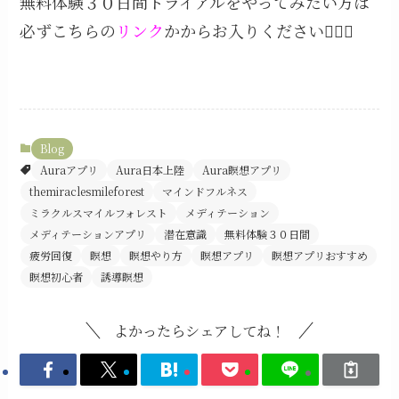
無料体験３０日間トライアルをやってみたい方は
必ずこちらの
リンク
かからお入りください🧘‍♀️✨
Blog
Auraアプリ
Aura日本上陸
Aura瞑想アプリ
themiraclesmileforest
マインドフルネス
ミラクルスマイルフォレスト
メディテーション
メディテーションアプリ
潜在意識
無料体験３０日間
疲労回復
瞑想
瞑想やり方
瞑想アプリ
瞑想アプリおすすめ
瞑想初心者
誘導瞑想
よかったらシェアしてね！