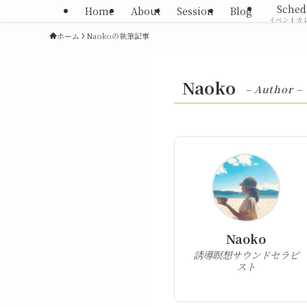
Sched
Home
About
Session
Blog
イベントカ
ホーム
Naokoの執筆記事
Naoko
– Author –
Naoko
誘導瞑想サウンドセラピ
スト