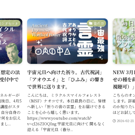
インドセット
音の力
「想定の法
宇宙元旦へ向けた祈り。古代祝詞」
NEW 3
受付中で
「アオウエイ」と「ひふみ」の響き
せの種を
で世界に送ります。
視聴可）
エネルギーが
こんにちは、ミラクルスマイルフォレスト
こちらのオ
後日、4月5
（MSF）ナオコです。本日最良の日に、皆様
します。詳
ン講座がスタ
へ新しい「祈りの音の言霊」をお届けできる
のか知りた
も自分自身の
ことを心から嬉しく思います。
ほどお試し
で何をお伝え
https://www.youtube.com/watch?
2026-02-21
し...
v=cJ26ZIOQIng 宇宙元旦に向けて 間もなく
迎える「宇宙元旦（春分...