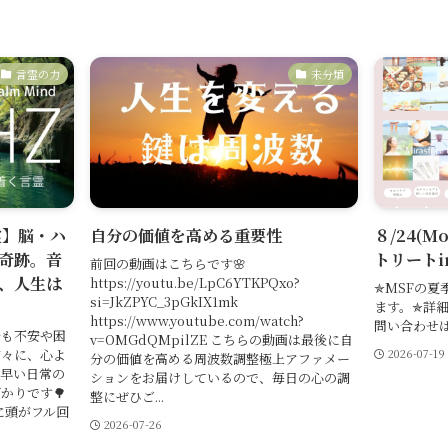
言霊の力
未分類
霊】脳・ハ
自分の価値を高める重要性
８/24(M
奇跡。音
トリートi
前回の動画はこちらです🌸
、人生は
https://youtu.be/LpC6YTKPQxo?
✯MSFの
si=JkZPYC_3pGkIX1mk
ます。✯詳
https://www.youtube.com/watch?
問い合わせ
今も不安や困
v=OMGdQMpilZE こちらの動画は最後に自
方々に、心よ
2026-07-19
分の価値を高める周波数調整極上アファメー
も早い日常の
ションをお届けしているので、毎日の心の調
かりです🌳
整にぜひご...
に頭がフル回
2026-07-26