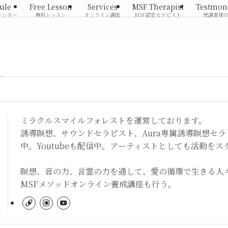
ule
Free Lesson
Services
MSF Therapist
Testmon
レンダー
無料レッスン
オンライン講座
MSF認定セラピスト
受講者様
ミラクルスマイルフォレストを運営しております。
誘導瞑想、サウンドセラピスト、Aura専属誘導瞑想セ
中。Youtubeも配信中。アーティストとしても活動をス
瞑想、音の力、言霊の力を通して、愛の循環で生きる人
MSFメソッドオンライン養成講座も行う。