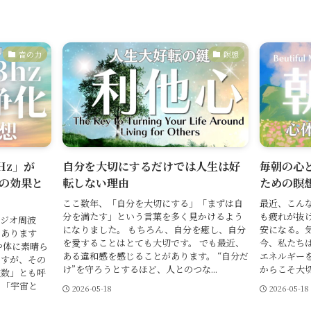
音の力
瞑想
Hz」が
自分を大切にするだけでは人生は好
毎朝の心
の効果と
転しない理由
ための瞑
ここ数年、「自分を大切にする」「まずは自
最近、こん
分を満たす」という言葉を多く見かけるよう
も疲れが抜
ェジオ周波
になりました。 もちろん、自分を癒し、自分
安になる。
はあります
を愛することはとても大切です。 でも最近、
今、私たち
や体に素晴ら
ある違和感を感じることがあります。 “自分だ
エネルギー
ますが、その
け”を守ろうとするほど、人とのつな...
からこそ大切
波数」とも呼
。「宇宙と
2026-05-18
2026-05-18