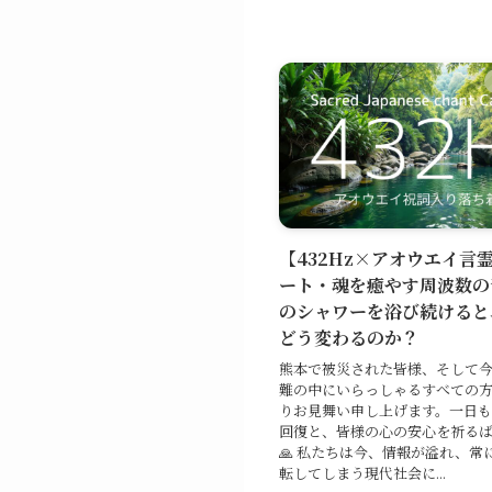
【432Hz×アオウエイ言
ート・魂を癒やす周波数の
のシャワーを浴び続けると
どう変わるのか？
熊本で被災された皆様、そして
難の中にいらっしゃるすべての
りお見舞い申し上げます。一日
回復と、皆様の心の安心を祈るば
🙏 私たちは今、情報が溢れ、常
転してしまう現代社会に...