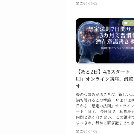
2026-06-22
マ
【あと2日】4/5スタート
則」オンライン講座、最終
す
桜のつぼみがほころび、新しい
満ち溢れるこの季節。 いよいよ明
日から「想定の法則」オンライ
ートします。 今日まで、私自身
内側と深く向き合い、 この講座
すべきか、静かに研ぎ澄ませてきま
2026-04-02