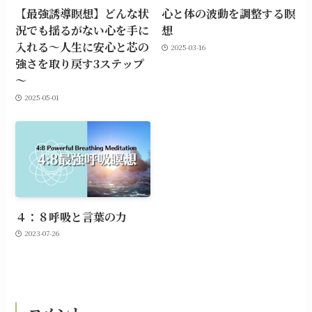
【最強誘導瞑想】どんな状
心と体の波動を調整する瞑
況でも揺るがない心を手に
想
入れる～人生に安心と芯の
2025-03-16
強さを取り戻す3ステップ
～
2025-05-01
４：８呼吸と言葉の力
2023-07-26