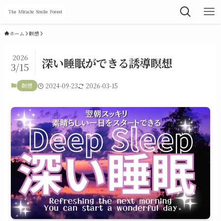
ホーム
瞑想
2026
深い睡眠ができる誘導瞑想
3/15
瞑想
2024-09-23
2026-03-15