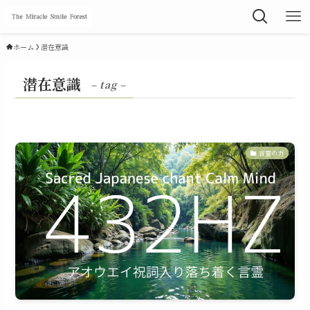
ホーム
潜在意識
潜在意識
– tag –
言霊の力