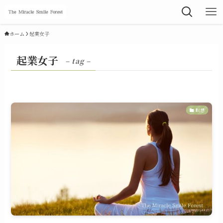
ホーム
起業女子
起業女子
– tag –
瞑想